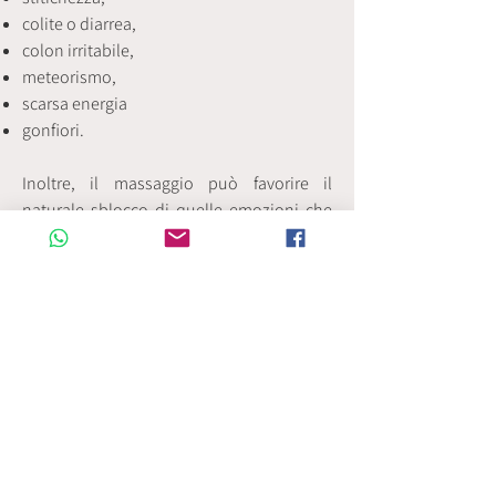
colite o diarrea,
colon irritabile,
meteorismo,
scarsa energia
gonfiori.
Inoltre, il massaggio può favorire il
naturale sblocco di quelle emozioni che
possono somatizzarsi con problemi alla
zona addominale, quali ansie e
preoccupazioni.
Un utile mezzo per avvicinarsi al proprio
centro, per prendere contatto con la
natura dei propri blocchi fisici od
emozionali e scioglierli.