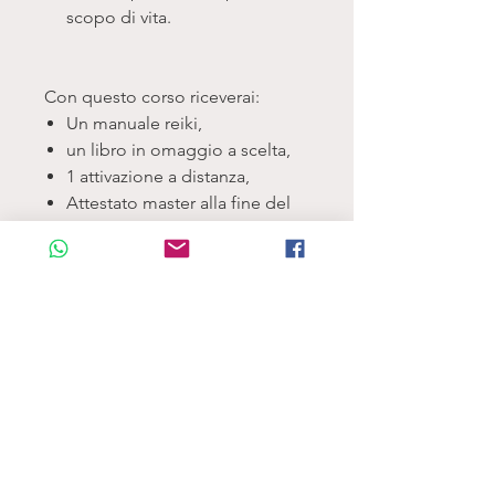
scopo di vita.
Con questo corso riceverai:
Un manuale reiki,
un libro in omaggio a scelta,
1 attivazione a distanza,
Attestato master alla fine del
corso.
Per info e prenotazioni
contattatemi privatamente.
QUESTA TECNICA NON SI
SOSTITUISCE
A CURE MEDICHE E
PSICOLOGICHE.
ARGOMENTI DEL CORSO