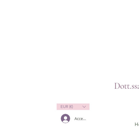
Dott.s
EUR (€)
Accedi
H