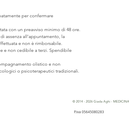
cipatamente per confermare
ata con un preavviso minimo di 48 ore.
 di assenza all’appuntamento, la
ffettuata e non è rimborsabile.
le e non cedibile a terzi. Spendibile
compagnamento olistico e non
cologici o psicoterapeutici tradizionali.
© 2014 - 2026 Giada Aghi - MEDICIN
P.iva 05645080283