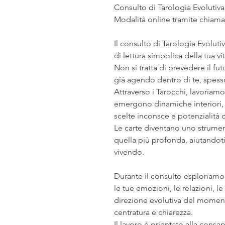
Consulto di Tarologia Evolutiva 
Modalità online tramite chiama
Il consulto di Tarologia Evolut
di lettura simbolica della tua vit
Non si tratta di prevedere il fu
già agendo dentro di te, spes
Attraverso i Tarocchi, lavoria
emergono dinamiche interiori, b
scelte inconsce e potenzialità 
Le carte diventano uno strument
quella più profonda, aiutandoti
vivendo.
Durante il consulto esploriamo 
le tue emozioni, le relazioni, le f
direzione evolutiva del momento
centratura e chiarezza.
Il lavoro è orientato alla consap