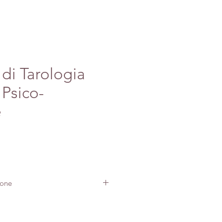
di Tarologia
 Psico-
e
ione
ualsiasi servizio o pacchetto è
mata al momento del pagamento.