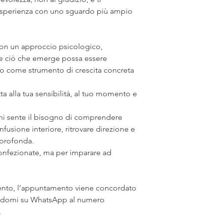
esperienza con uno sguardo più ampio
 con un approccio psicologico,
che ciò che emerge possa essere
to come strumento di crescita concreta
ta alla tua sensibilità, al tuo momento e
hi sente il bisogno di comprendere
fusione interiore, ritrovare direzione e
à profonda.
onfezionate, ma per imparare ad
ento, l’appuntamento viene concordato
ndomi su WhatsApp al numero
.