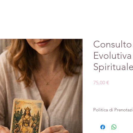
Consulto 
Evolutiva
Spiritual
Prezzo
75,00 €
Politica di Prenotaz
La prenotazione di q
considerata confer