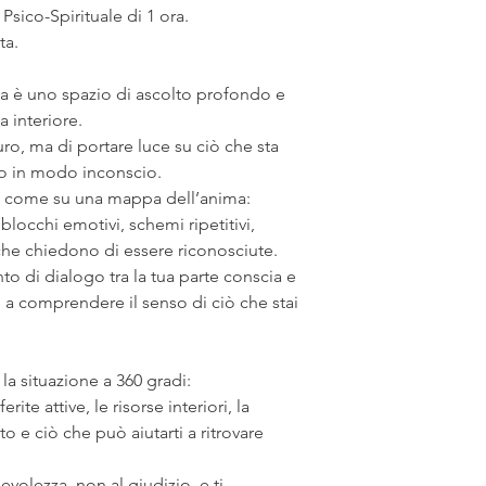
Psico-Spirituale di 1 ora.
Le consulenze, l’ipn
ta.
sono spazi di ascolt
accompagnamento in
emotivo, energetico 
iva è uno spazio di ascolto profondo e
sostituiscono tratta
a interiore.
psicoterapeutici.
turo, ma di portare luce su ciò che sta
Durante le sedute r
so in modo inconscio.
cosciente, con la po
mo come su una mappa dell’anima:
l’esperienza in qual
locchi emotivi, schemi ripetitivi,
dei tuoi confini e de
che chiedono di essere riconosciute.
Prenotando uno quals
o di dialogo tra la tua parte conscia e
letto e compreso que
 a comprendere il senso di ciò che stai
contenuti e di sceg
di responsabilità, pr
la situazione a 360 gradi:
erite attive, le risorse interiori, la
 e ciò che può aiutarti a ritrovare
evolezza, non al giudizio, e ti