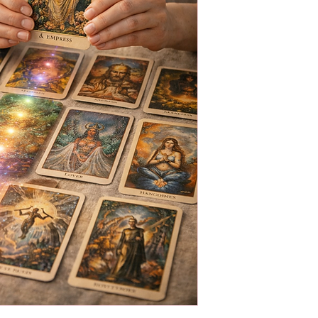
Il pagamento anticip
dello spazio, del te
esclusivamente a te,
dell’impegno recipr
cui scegli di iniziar
Ogni appuntamento 
riprogrammato fino 
inizio. Oltre questo 
considerato svolto,
della cancellazione,
preparato e riservat
I servizi e i pacchet
e sono personali e n
nasce dal contatto di
sentire e il tuo cam
ceduto ad altre per
I pacchetti di sedut
dalla data di acquis
Questo tempo è pens
del lavoro e permett
dispersione e senza r