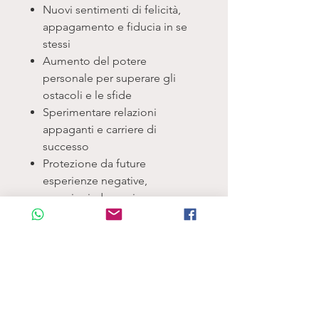
Nuovi sentimenti di felicità,
appagamento e fiducia in se
stessi
Aumento del potere
personale per superare gli
ostacoli e le sfide
Sperimentare relazioni
appaganti e carriere di
successo
Protezione da future
esperienze negative,
emozioni, drammi e
maltrattamenti da parte di altri
Con questo corso riceverai:
Una dispensa pdf,
un libro in omaggio a scelta,
1 attivazione a distanza,