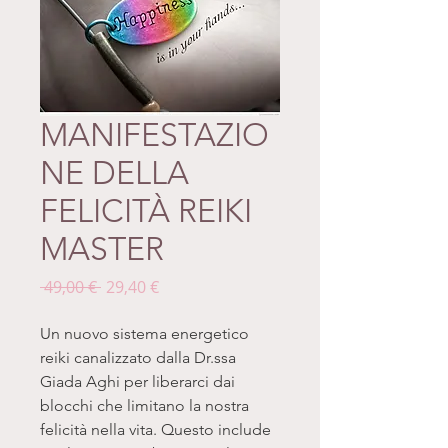
MANIFESTAZIO
NE DELLA
FELICITÀ REIKI
MASTER
Prezzo
Prezzo
 49,00 € 
29,40 €
regolare
scontato
Un nuovo sistema energetico
reiki canalizzato dalla Dr.ssa
Giada Aghi per liberarci dai
blocchi che limitano la nostra
felicità nella vita. Questo include