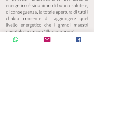
energetico è sinonimo di buona salute e,
di conseguenza, la totale apertura di tutti i
chakra consente di raggiungere quel
livello energetico che i grandi maestri
orientali chiamano "Illuminazione".
Per "aprire" e riequilibrare i chakra
esistono molte tecniche diverse, perché
diverse sono le persone ed il loro stato di
coscienza.
Sono per lo più basate, sulla meditazione,
sulle pietre e i cristalli, su esercizi e
movimenti fisici, sul massaggio, sui colori,
sugli aromi. Ogni chakra sovrintende a
determinati organi ed ha particolari
funzioni a livello emotivo, psichico e
spirituale.
Analizzare la condizione energetica dei
chakra può essere utile per capire l'origine