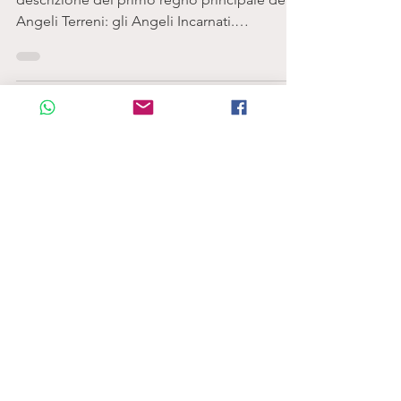
11 set 2016
Tempo di lettura: 14 min
Anime Antiche:
Angeli Incarnati
Iniziamo con questo articolo con la
descrizione del primo regno principale degli
Angeli Terreni: gli Angeli Incarnati.
"QUANDO GUARDI...