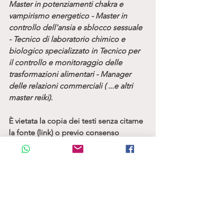
Master in potenziamenti chakra e 
vampirismo energetico - Master in 
controllo dell'ansia e sblocco sessuale 
- Tecnico di laboratorio chimico e 
biologico specializzato in Tecnico per 
il controllo e monitoraggio delle 
trasformazioni alimentari - Manager 
delle relazioni commerciali ( ...e altri 
master reiki).
È vietata la copia dei testi senza citarne 
la fonte (link) o previo consenso 
dell’autore. Usa i tasti di condivisione.
©Naturopatia kundalini 2018.
#ipnosiregressiva
#ipnosi
#animagemella
#fiammagemella
#fiammegemelle
#animegemelle
#amore
#love
#anima
#vitepassate