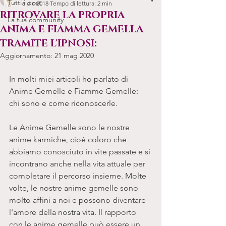
Tutti i post
6 dic 2018
Tempo di lettura: 2 min
RITROVARE LA PROPRIA
La tua community
ANIMA E FIAMMA GEMELLA
TRAMITE L'IPNOSI:
Aggiornamento:
21 mag 2020
In molti miei articoli ho parlato di 
Anime Gemelle e Fiamme Gemelle: 
chi sono e come riconoscerle.
Le Anime Gemelle sono le nostre 
anime karmiche, cioè coloro che 
abbiamo conosciuto in vite passate e si 
incontrano anche nella vita attuale per 
completare il percorso insieme. Molte 
volte, le nostre anime gemelle sono 
molto affini a noi e possono diventare 
l'amore della nostra vita. Il rapporto 
con le anime gemelle può essere un 