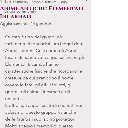
Tutti i post
17 set 2016
Tempo di lettura: 12 min
Anime Antiche: Elementali
La tua community
Incarnati
Aggiornamento:
14 gen 2020
Questo è uno dei gruppi più 
facilmente riconoscibili tra i regni degli 
Angeli Terreni. Così come gli Angeli 
Incarnati hanno volti angelici, anche gli 
Elementali Incarnati hanno 
caratteristiche fisiche che ricordano le 
creature da cui prendono il nome, 
ovvero le fate, gli elfi, i folletti, gli 
gnomi, gli animali incarnati e gli 
unicorni. 
E oltre agli angeli custodi che tutti noi 
abbiamo, questo gruppo ha anche 
delle fate tra i suoi spiriti protettori. 
Molto spesso i membri di questo 