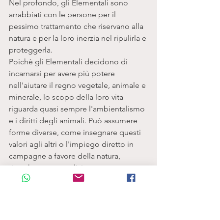
Nel profondo, gli Elementali sono 
arrabbiati con le persone per il 
pessimo trattamento che riservano alla 
natura e per la loro inerzia nel ripulirla e 
proteggerla. 
Poichè gli Elementali decidono di 
incarnarsi per avere più potere 
nell'aiutare il regno vegetale, animale e 
minerale, lo scopo della loro vita 
riguarda quasi sempre l'ambientalismo 
e i diritti degli animali. Può assumere 
forme diverse, come insegnare questi 
valori agli altri o l'impiego diretto in 
campagne a favore della natura, 
ricerche, cura o pulizia. 
In effetti, al fine di dare un senso alla 
loro vita, per gli Elementali incarnati è 
importante partecipare a campagne o 
dedicarsi a occupazioni che tutelano 