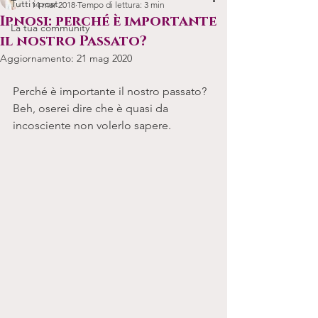
Tutti i post
14 mar 2018
Tempo di lettura: 3 min
Ipnosi: perché è importante
La tua community
il nostro Passato?
Aggiornamento:
21 mag 2020
Perché è importante il nostro passato?
Beh, oserei dire che è quasi da 
incosciente non volerlo sapere. 