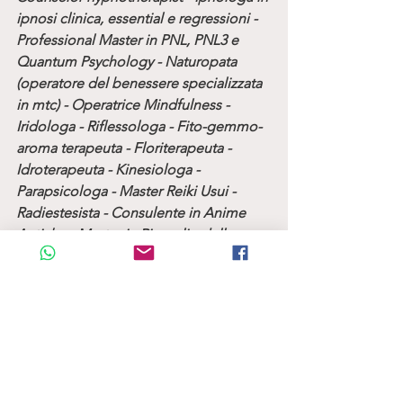
ipnosi clinica, essential e regressioni - 
Professional Master in PNL, PNL3 e 
Quantum Psychology - Naturopata 
(operatore del benessere specializzata 
in mtc) - Operatrice Mindfulness - 
Iridologa - Riflessologa - Fito-gemmo-
aroma terapeuta - Floriterapeuta - 
Idroterapeuta - Kinesiologa - 
Parapsicologa - Master Reiki Usui - 
Radiestesista - Consulente in Anime 
Antiche - Master in Risveglio della 
kundalini, Master di sciamanesimo, 
Master in potenziamenti chakra e 
vampirismo energetico - Master in 
controllo dell'ansia e sblocco sessuale 
- Tecnico di laboratorio chimico e 
biologico specializzato in Tecnico per 
il controllo e monitoraggio delle 