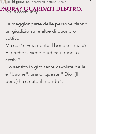
Tutti i post
8 giu 2018
Tempo di lettura: 2 min
Paura? Guardati dentro.
La tua community
La maggior parte delle persone danno 
un giudizio sulle altre di buono o 
cattivo. 
Ma cos' è veramente il bene e il male? 
E perché si viene giudicati buoni o 
cattivi? 
Ho sentito in giro tante cavolate belle 
e "buone", una di queste:" Dio  (Il 
bene) ha creato il mondo". 