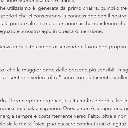
uazione economicamente stabile; 
che utilizziamo è  generata dal primo chakra, quindi oltre 
superiori che ci consentono la connessione con il nostro
tale portare altrettanta attenzione ai chakra inferiori ch
eguato e a nostro agio in questa dimensione.  
ienza in questo campo osservando e lavorando proprio c
to, che la maggior parte delle persone più sensibili, mag
e a "sentire e vedere oltre" sono completamente scolleg
 il loro corpo energetico, risulta molto debole a livell
tenziarsi nei chakra superiori. Questa non è sempre una 
nergia sempre e costantemente verso l'alto, oltre a non f
 sia la realtà fisica, può causare continui stati di agitazi