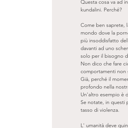
Questa cosa va ad in
kundalini. Perché? 
Come ben saprete, la 
mondo dove la pornog
più insoddisfatto dell
davanti ad uno scher
solo per il bisogno d
Non dico che fare ciò
comportamenti non so
Già, perché il momen
profondo nella nostra
Un'altro esempio è d
Se notate, in questi p
tasso di violenza. 
L' umanità deve quind