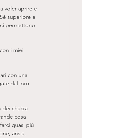
a voler aprire e 
 Sè superiore e 
e ci permettono 
on i miei 
ari con una 
ate dal loro 
o dei chakra 
grande cosa 
arci quasi più 
one, ansia, 