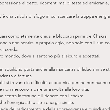
ppressione al petto, ricorrenti mal di testa ed emicranie, 
 una valvola di sfogo in cui scaricare la troppa energia
uasi completamente chiusi e bloccati i primi tre Chakra. 
ona a non sentirsi a proprio agio, non solo con il suo 
 circonda. 
ro mondo, dove si sentono più al sicuro e accettati.
n squilibrio porta anche alla mancanza di fiducia in sé ste
danza e fortuna. 
ti si trovano in difficoltà economica perché non hanno 
 e non riescono a dare una svolta alla loro vita.
a centra la fortuna e il denaro con i chakra. 
e l'energia attira altra energia simile. 
 sede del radicamento e della sopravvivenza e quindi anc