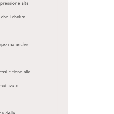
pressione alta, 
 che i chakra 
corpo ma anche 
ssi e tiene alla 
mai avuto 
he della 