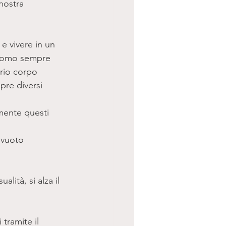
nostra 
e vivere in un 
l'uomo sempre 
prio corpo 
pre diversi 
amente questi 
 vuoto 
lità, si alza il 
tramite il 