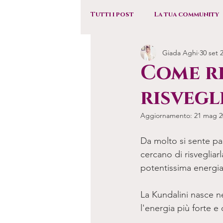
Tutti i post
La tua community
Giada Aghi
30 set 
Come ri
risvegl
Aggiornamento:
21 mag 2
Da molto si sente par
cercano di risveglia
potentissima energia
La Kundalini nasce ne
l'energia più forte e