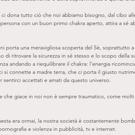
 ci dona tutto ciò che noi abbiamo bisogno, dal cibo all
a persona con un buon primo chakra aperto, attira a sé 
ini porta una meravigliosa scoperta del Sè, soprattutto a 
 di ritrovare la sicurezza in sé stesso e lo scopo della su
enza andando a riequilibrare il chakra: l'energia ricomincia 
i connette a madre terra, che ci porta il giusto nutrim
sentirci accettati e amati da questo universo. 
nte che giace in noi non è sempre traumatico, come molti 
uesta era ormai, la nostra società è costantemente bomb
rnografia e violenza in pubblicità, tv e internet.