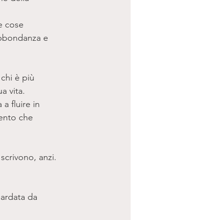
e cose 
abbondanza e 
chi è più 
a vita. 
a fluire in 
ento che 
scrivono, anzi.
ardata da 