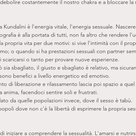
debolire costantemente il nostro chakra e a bloccare la 
Kundalini è l'energia vitale, l'energia sessuale. Nascere 
rafia è alla portata di tutti, non fa altro che rendere 
a propria vita per due motivi: si vive l'intimità con il pro
mo; o quando si ha prestazioni sessuali con partner sem
i scaricarsi o tanto per provare nuove esperienze. 
 sia sbagliato, il giusto e sbagliato è relativo, ma sicur
no benefici a livello energetico ed emotivo.
to di liberazione e rilassamento lascia poi spazio a quel
 anima, facendoci sentire soli e frustrati. 
ato da quelle popolazioni invece, dove il sesso è tabù.
opoli dove non c'è la libertà di esprimere la propria sessua
i iniziare a comprendere la sessualità. L'amarsi e nutrirsi 