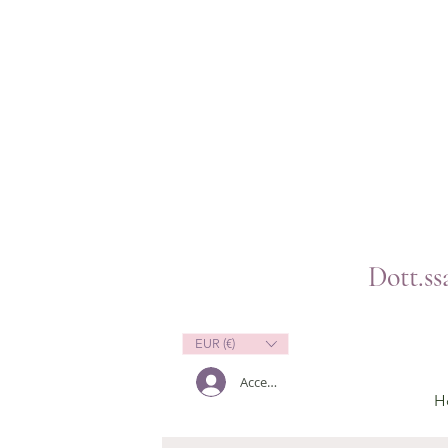
Dott.s
EUR (€)
Accedi
H