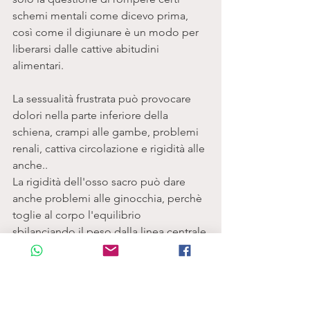
schemi mentali come dicevo prima, 
così come il digiunare è un modo per 
liberarsi dalle cattive abitudini 
alimentari. 
La sessualità frustrata può provocare 
dolori nella parte inferiore della 
schiena, crampi alle gambe, problemi 
renali, cattiva circolazione e rigidità alle 
anche.. 
La rigidità dell'osso sacro può dare 
anche problemi alle ginocchia, perchè 
toglie al corpo l'equilibrio 
sbilanciando il peso dalla linea centrale 
di gravità. 
Mutare questo sistema è spesso 
difficile, perchè aprire il centro può 
comportare dolori emozionali, finora 