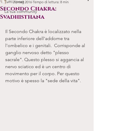
Tutti i post
29 mag 2016
Tempo di lettura: 8 min
Secondo Chakra:
La tua community
Svadhisthana
Il Secondo Chakra è localizzato nella 
parte inferiore dell'addome tra 
l'ombelico e i genitali.  Corrisponde al 
ganglio nervoso detto "plesso 
sacrale". Questo plesso si aggancia al 
nervo sciatico ed è un centro di 
movimento per il corpo. Per questo 
motivo è spesso la "sede della vita". 